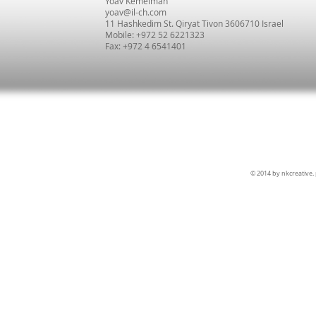
Yoav Kemelman
yoav@il-ch.com
11 Hashkedim St. Qiryat Tivon 3606710 Israel
Mobile: +972 52 6221323
Fax: +972 4 6541401
T: +972 (0) 52 622 1
© 2014 by nkcreative.